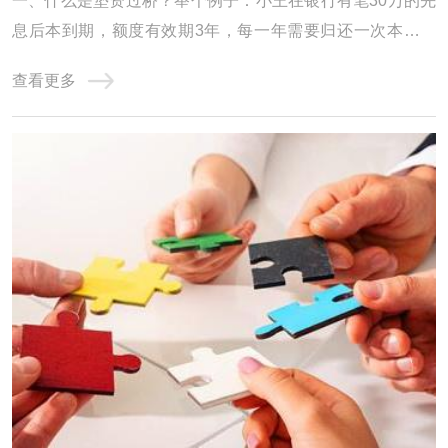
一、什么是垫资过桥？举个例子：小王在银行有笔30万的先
息后本到期，额度有效期3年，每一年需要归还一次本金，
但是小王手里只有10万，还缺20万，如是小王找垫资公司借
查看更多
了20万，把30万还掉，第二天又从银行提款出来，还掉垫资
公司的20万，给了垫资公司1万的费用。小王从垫资公司短
期拆借一笔的行为就叫做垫资过桥，当然这只是 ...