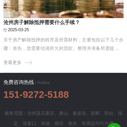
沧州房子解除抵押需要什么手续？
2025-03-25
关于房产解除抵押的程序及所需材料，主要包括以下几个步
骤：首先，您需要结清所欠的贷款。整理并准备所需提交的
资料。最后，进行相应的注销抵押手续。以下将逐一为您进
查看更多
行详细地解读与说明。1.待还款项的清偿：首当其冲的就是
您需要前往原本给您提供贷款服务的银行，办理贷款余额的
免费咨询热线
偿还事宜。在完成此项操作之后，银行将会向 ...
/ Hotline
151-9272-5188
服务范围：沧州及
石家庄
、
唐山
、
秦皇岛
、
邯郸
、
邢台
、
保
定
、
张家口
、
承德
、
廊坊
、
衡水
、等周边均可办理