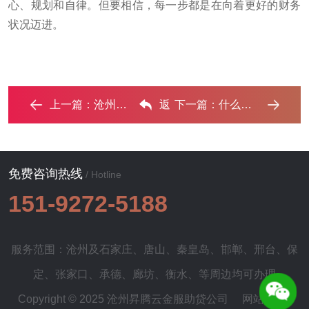
心、规划和自律。但要相信，每一步都是在向着更好的财务
状况迈进。
上一篇：
沧州个人如何申请债务整合？‌
返
下一篇：
什么是债务优化，沧州债务优化有什么效果？ ...‌
回列表
免费咨询热线
/ Hotline
151-9272-5188
服务范围：沧州及
石家庄
、
唐山
、
秦皇岛
、
邯郸
、
邢台
、
保
定
、
张家口
、
承德
、
廊坊
、
衡水
、等周边均可办理
Copyright © 2025 沧州昇腾云金服助贷公司
网站地图
|