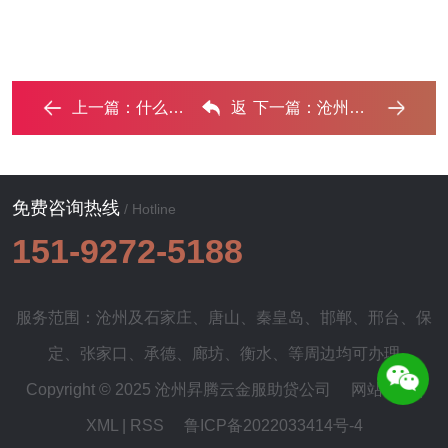
上一篇：
什么是债务优化，沧州债务优化有什么效果？ ...‌
返
下一篇：
沧州个人网贷可以债务重组吗？‌
回列表
免费咨询热线
/ Hotline
151-9272-5188
服务范围：沧州及
石家庄
、
唐山
、
秦皇岛
、
邯郸
、
邢台
、
保
定
、
张家口
、
承德
、
廊坊
、
衡水
、等周边均可办理
Copyright © 2025 沧州昇腾云金服助贷公司
网站地图
|
XML
|
RSS
鲁ICP备2022033414号-4