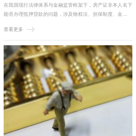
在我国现行法律体系与金融监管框架下，房产证非本人名下
能否办理抵押贷款的问题，涉及物权法、担保制度、金融合
规及风险防控等多重维度。本文从制度基础、政策约束、操
查看更多
作实务、风险识别四个层面展开深度解析，力求为读者呈现
一幅兼具专业性与实用性的全景图。一、制度基础：物权归
属与抵押权的法律边界《民法典》第394条明 ...