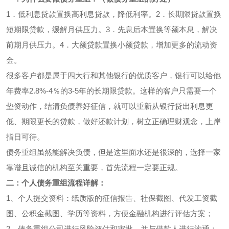
1．低利息贷款置换高利息贷款，降低利率。2．长期限贷款置换
短期限贷款，缓解月供压力。3．先息后本置换等额本息，解决
前期月供压力。4．大额贷款置换小额贷款，增加更多的流动资
金。
很多客户都是属于四大行和其他银行的优质客户，银行可以给他
年费率2.8%-4％的3-5年的长期限贷款。这样的客户只需要一个
垫资动作，结清负债养好征信，就可以重新从银行贷出利息更
低、期限更长的贷款，做好还款计划，树立正确理财观念，上岸
指日可待。
债务重组虽然能解决负债，但是这里面水还是很深的，选择一家
靠谱且诚信的机构至关重要，首先流程一定要正规。
二：个人债务重组流程详解：
1、个人提交资料：纸质版的征信报告、社保截图、代发工资截
图、公积金截图、学历等资料，方便金融机构进行评估方案；
2、债务重组公司进行风险评估和审批，并与借款人进行沟通：