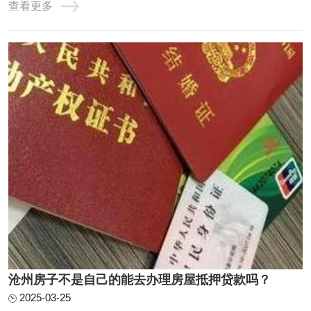
查看更多
2.95%，100万月还款24584、不上个人征信，不看负债，年
化3%，最长10年，持股3个月可以通过抵押转贷。前提是利
息合适。你的条件符合银行要求。银行抵押贷款房 ...
沧州房子不是自己的能去办理房屋抵押贷款吗？
2025-03-25