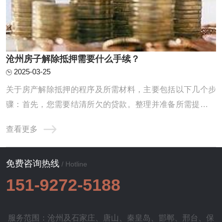
沧州房子解除抵押需要什么手续？
2025-03-25
关于房产解除抵押的程序及所需材料，主要包括以下几个步
骤：首先，您需要结清所欠的贷款。整理并准备所需提交的
资料。最后，进行相应的注销抵押手续。以下将逐一为您进
查看更多
行详细地解读与说明。1.待还款项的清偿：首当其冲的就是
您需要前往原本给您提供贷款服务的银行，办理贷款余额的
免费咨询热线
偿还事宜。在完成此项操作之后，银行将会向 ...
/ Hotline
151-9272-5188
服务范围：沧州及
石家庄
、
唐山
、
秦皇岛
、
邯郸
、
邢台
、
保