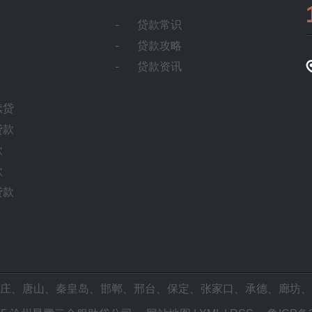
贷款常识
贷款攻略
贷款资讯
续贷
贷款
款
款
贷款
庄
、
唐山
、
秦皇岛
、
邯郸
、
邢台
、
保定
、
张家口
、
承德
、
廊坊
、